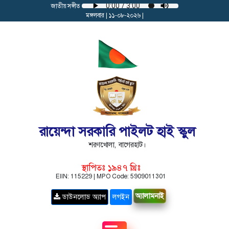
জাতীয় সঙ্গীত
মঙ্গলবার | ১১-০৮-২০২৬ |
রায়েন্দা সরকারি পাইলট হাই স্কুল
শরণখোলা, বাগেরহাট।
স্থাপিতঃ ১৯৪৭ খ্রিঃ
EIIN: 115229 | MPO Code: 5909011301
অ্যালামনাই
ডাউনলোড অ্যাপ
লগইন