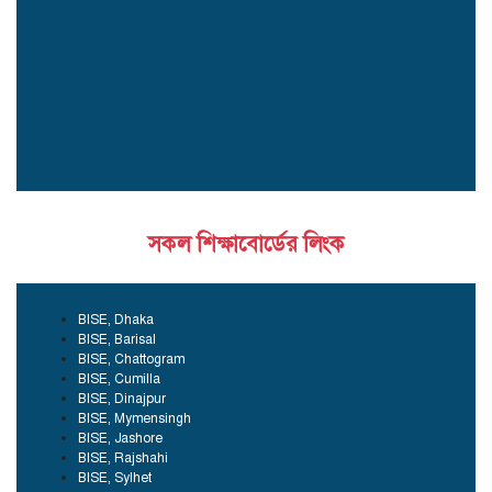
সকল শিক্ষাবোর্ডের লিংক
BISE, Dhaka
BISE, Barisal
BISE, Chattogram
BISE, Cumilla
BISE, Dinajpur
BISE, Mymensingh
BISE, Jashore
BISE, Rajshahi
BISE, Sylhet