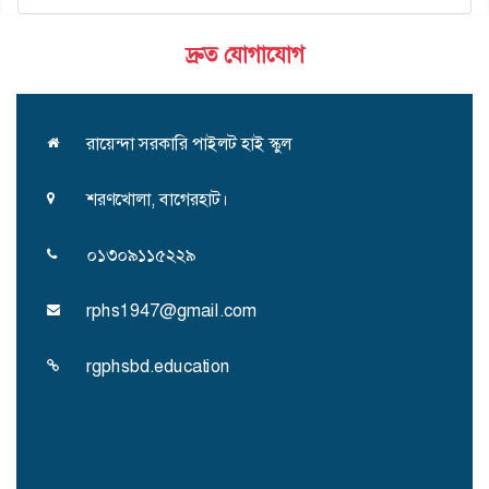
দ্রুত যোগাযোগ
রায়েন্দা সরকারি পাইলট হাই স্কুল
শরণখোলা, বাগেরহাট।
০১৩০৯১১৫২২৯
rphs1947@gmail.com
rgphsbd.education