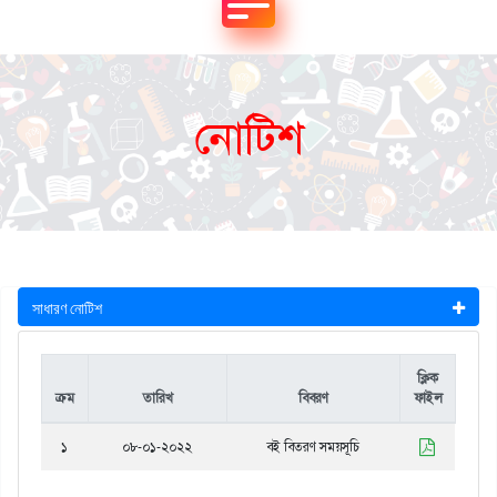
নোটিশ
সাধারণ নোটিশ
ক্লিক
ক্রম
তারিখ
বিবরণ
ফাইল
১
০৮-০১-২০২২
বই বিতরণ সময়সূচি