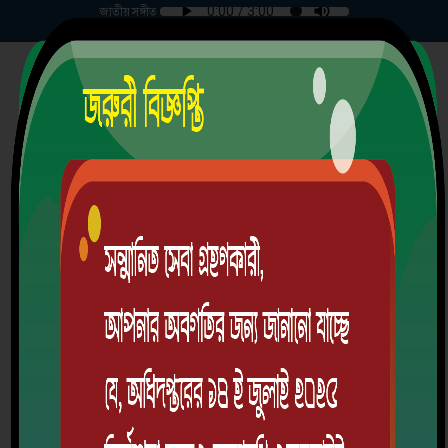
জাতীয় সঙ্গীত
রবিবার | ০৯-০৮-২০২৬ |
রায়েন্দা সরকারি পাইলট হাই স্কুল
শরণখোলা, বাগেরহাট।
স্থাপিতঃ ১৯৪৭ খ্রিঃ
EIIN: 115229 | MPO Code: 5909011301
অ্যালামনাই
ডাউনলোড অ্যাপ
লগইন