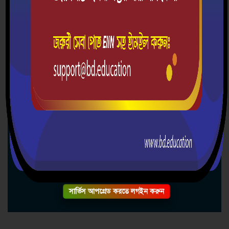
রায়েন্দা সরকারি পাইলট হাই স্কুল
শরণখোলা, বাগেরহাট।
০১৩০৯১১৫২২৯
rphs1947@gmail.com
rgphsbd.education
সার্ভিস আপগ্রেড করতে লগইন করুন