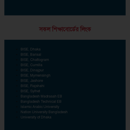
সকল শিক্ষাবোর্ডের লিংক
BISE, Dhaka
BISE, Barisal
BISE, Chattogram
BISE, Cumilla
BISE, Dinajpur
BISE, Mymensingh
BISE, Jashore
BISE, Rajshahi
BISE, Sylhet
Bangladesh Madrasah EB
Bangladesh Technical EB
Islamic Arabic University
Nation University Bangladesh
University of Dhaka