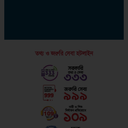
তথ্য ও জরুরি সেবা হটলাইন