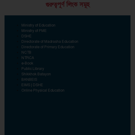
গুরুত্বপূর্ণ লিংক সমূহ
Ministry of Education
Ministry of PME
DSHE
Directorate of Madrasha Education
Directorate of Primary Education
NCTB
NTRCA
e-Book
Public Library
Shikkhok Batayon
BANBEIS
EIMS | DSHE
Online Physical Education