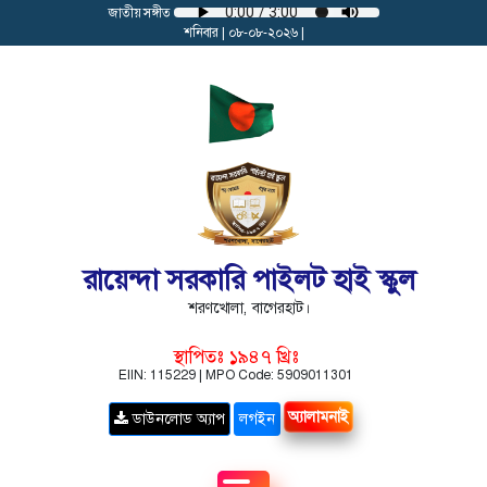
জাতীয় সঙ্গীত
শনিবার | ০৮-০৮-২০২৬ |
রায়েন্দা সরকারি পাইলট হাই স্কুল
শরণখোলা, বাগেরহাট।
স্থাপিতঃ ১৯৪৭ খ্রিঃ
EIIN: 115229 | MPO Code: 5909011301
অ্যালামনাই
ডাউনলোড অ্যাপ
লগইন