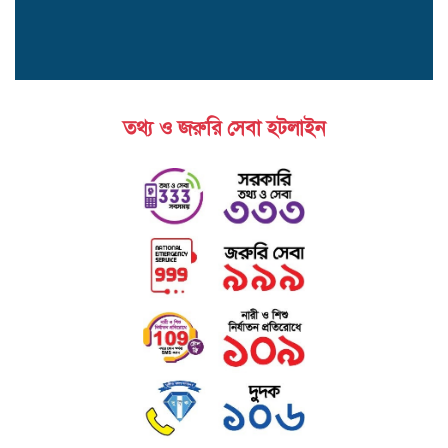
তথ্য ও জরুরি সেবা হটলাইন