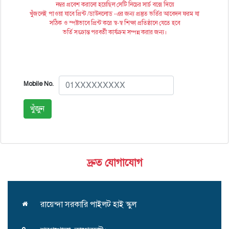
নম্বর প্রবেশ করানো হয়েছিল সেটি নিচের সার্চ বক্সে দিয়ে
খুঁজলেই পাওয়া যাবে প্রিন্ট /ডাউনলোড -এর জন্য প্রস্তুত ভর্তির আবেদন ফরম যা
সঠিক ও স্পষ্টভাবে প্রিন্ট করে স্ব-স্ব শিক্ষা প্রতিষ্ঠানে যেতে হবে
ভর্তি সংক্রান্ত পরবর্তী কার্যক্রম সম্পন্ন করার জন্য।
Mobile No.
খুঁজুন
দ্রুত যোগাযোগ
রায়েন্দা সরকারি পাইলট হাই স্কুল