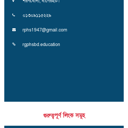
শরণখোলা, বাগেরহাট।
০১৩০৯১১৫২২৯
rphs1947@gmail.com
rgphsbd.education
গুরুত্বপূর্ণ লিংক সমূহ