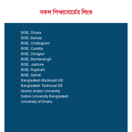
সকল শিক্ষাবোর্ডের লিংক
BISE, Dhaka
BISE, Barisal
BISE, Chattogram
BISE, Cumilla
BISE, Dinajpur
BISE, Mymensingh
BISE, Jashore
BISE, Rajshahi
BISE, Sylhet
Bangladesh Madrasah EB
Bangladesh Technical EB
Islamic Arabic University
Nation University Bangladesh
University of Dhaka