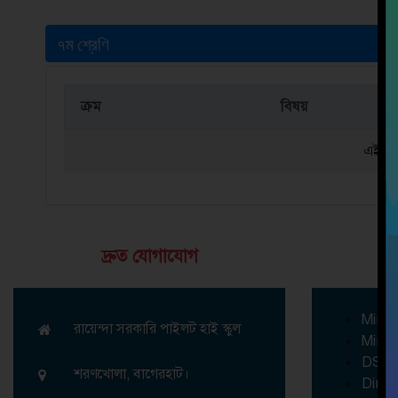
৭ম শ্রেণি
ক্রম
বিষয়
এই শ্
দ্রুত যোগাযোগ
গু
Minis
রায়েন্দা সরকারি পাইলট হাই স্কুল
Minis
DSH
শরণখোলা, বাগেরহাট।
Direc