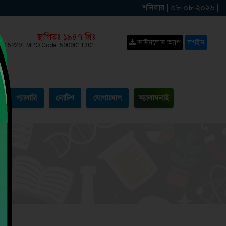
শনিবার | ০৮-০৮-২০২৬ |
স্থাপিতঃ ১৯৪৭ খ্রিঃ
ডাউনলোড অ্যাপ
লগইন
: 115229 | MPO Code: 5909011301
গ্যালারি
নোটিশ
যোগাযোগ
অ্যালামনাই