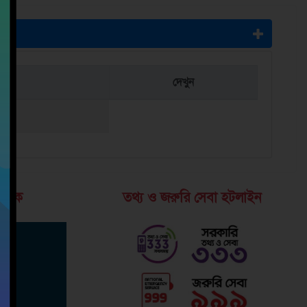
দেখুন
 লিংক
তথ্য ও জরুরি সেবা হটলাইন