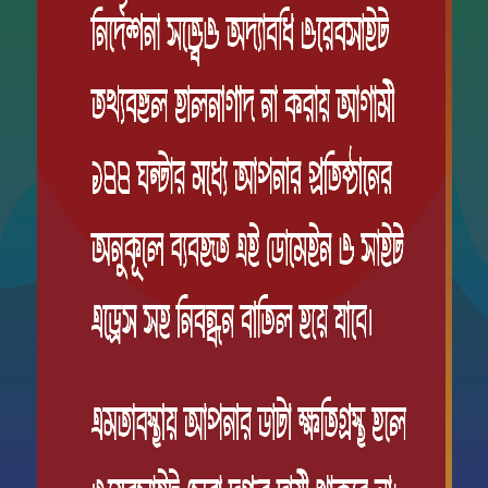
শিক্ষাবর্ষ
রেণিতে কোন বিষয়ের সিলেবাস সংযুক্ত করা হয়নি
রুত্বপূর্ণ লিংক সমূহ
সকল শিক্ষাবোর্ডের
try of Education
BISE, Dhaka
try of PME
BISE, Barisal
E
BISE, Chattogram
torate of Madrasha
BISE, Cumilla