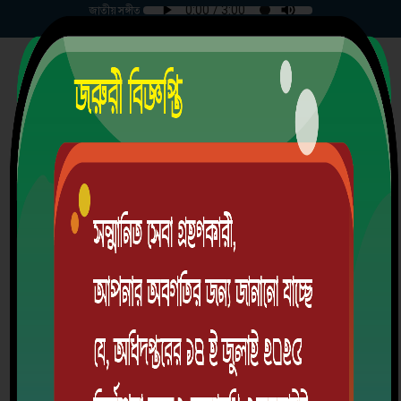
জাতীয় সঙ্গীত
শনিবার | ০৮-০৮-২০২৬ |
রায়েন্দা সরকারি পাইলট হাই স্কুল
শরণখোলা, বাগেরহাট।
স্থাপিতঃ ১৯৪৭ খ্রিঃ
EIIN: 115229 | MPO Code: 5909011301
অ্যালামনাই
ডাউনলোড অ্যাপ
লগইন