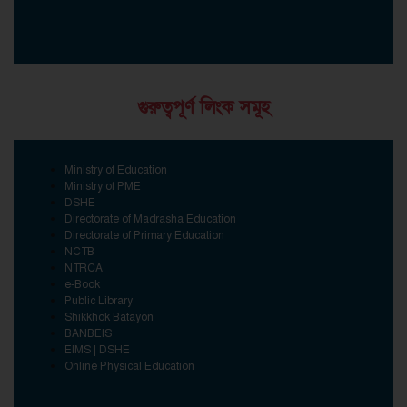
গুরুত্বপূর্ণ লিংক সমূহ
Ministry of Education
Ministry of PME
DSHE
Directorate of Madrasha Education
Directorate of Primary Education
NCTB
NTRCA
e-Book
Public Library
Shikkhok Batayon
BANBEIS
EIMS | DSHE
Online Physical Education