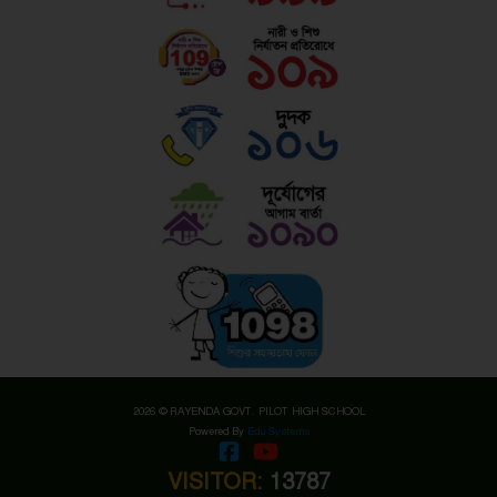
2026 © RAYENDA GOVT. PILOT HIGH SCHOOL
Powered By
Edu Systems
VISITOR:
13787