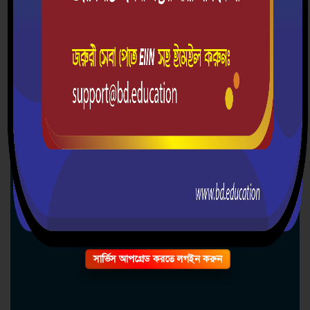
দ্রুত যোগাযোগ
রায়েন্দা সরকারি পাইলট হাই স্কুল
শরণখোলা, বাগেরহাট।
০১৩০৯১১৫২২৯
rphs1947@gmail.com
rgphsbd.education
সার্ভিস আপগ্রেড করতে লগইন করুন