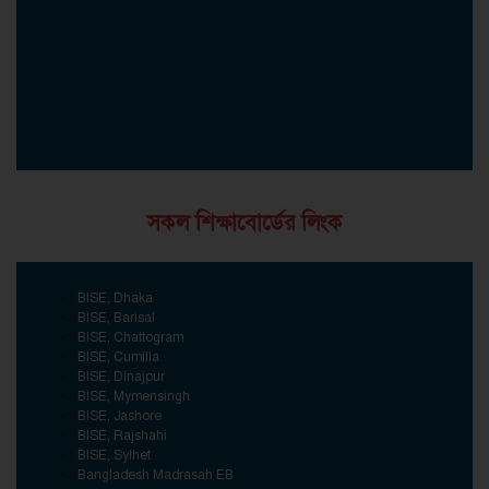
সকল শিক্ষাবোর্ডের লিংক
BISE, Dhaka
BISE, Barisal
BISE, Chattogram
BISE, Cumilla
BISE, Dinajpur
BISE, Mymensingh
BISE, Jashore
BISE, Rajshahi
BISE, Sylhet
Bangladesh Madrasah EB