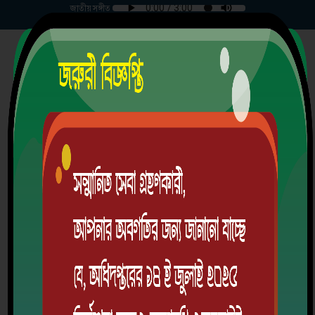
জাতীয় সঙ্গীত
রবিবার | ০৯-০৮-২০২৬ |
রায়েন্দা সরকারি পাইলট হাই স্কুল
শরণখোলা, বাগেরহাট।
স্থাপিতঃ ১৯৪৭ খ্রিঃ
EIIN: 115229 | MPO Code: 5909011301
অ্যালামনাই
ডাউনলোড অ্যাপ
লগইন