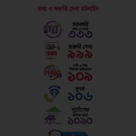
তথ্য ও জরুরি সেবা হটলাইন