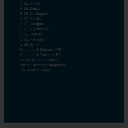
BISE, Dhaka
BISE, Barisal
BISE, Chattogram
BISE, Cumilla
BISE, Dinajpur
BISE, Mymensingh
BISE, Jashore
BISE, Rajshahi
BISE, Sylhet
Bangladesh Madrasah EB
Bangladesh Technical EB
Islamic Arabic University
Nation University Bangladesh
University of Dhaka