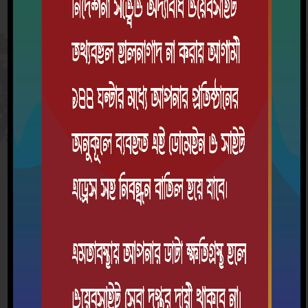
একাডেমিক
শিক্ষক তথ্য