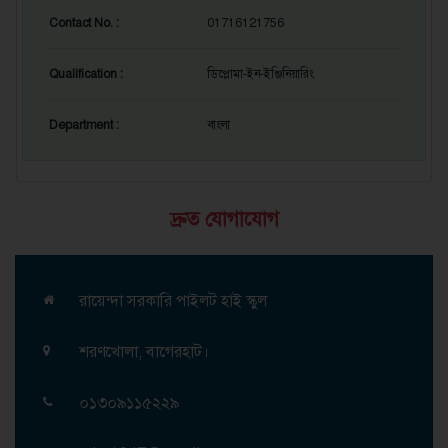
Contact No. :
01716121756
Qualification :
ডিপ্লোমা-ইন-ইঞ্জিনিয়ারিং
Department :
বাংলা
দ্রুত যোগাযোগ
রায়েন্দা সরকারি পাইলট হাই স্কুল
শরণখোলা, বাগেরহাট।
০১৩০৯১১৫২২৯